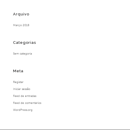
Arquivo
Março 2018
Categorias
Sem categoria
Meta
Registar
Iniciar sessão
Feed de entradas
Feed de comentários
WordPress.org